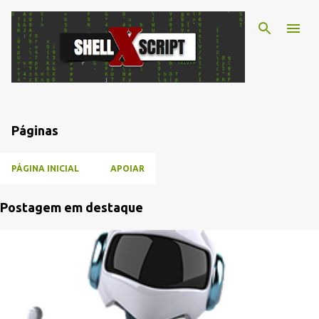
Pular para o conteúdo principal
Páginas
PÁGINA INICIAL
APOIAR
Postagem em destaque
P
o
s
t
a