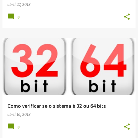
abril 27, 2018
0
Como verificar se o sistema é 32 ou 64 bits
abril 16, 2018
0