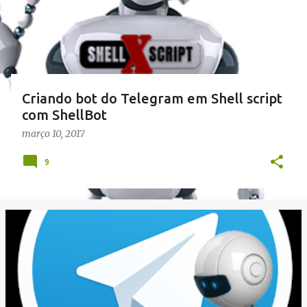
g
e
n
s
Criando bot do Telegram em Shell script
com ShellBot
março 10, 2017
9