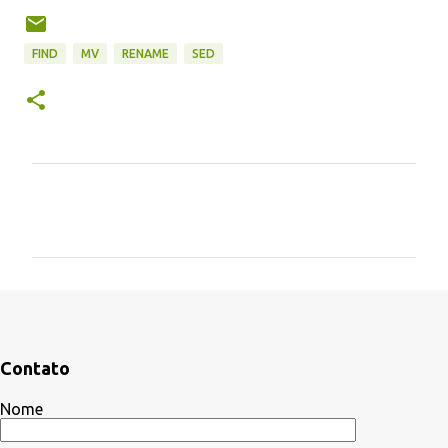
FIND
MV
RENAME
SED
C
o
m
e
n
t
á
Contato
r
Nome
i
o