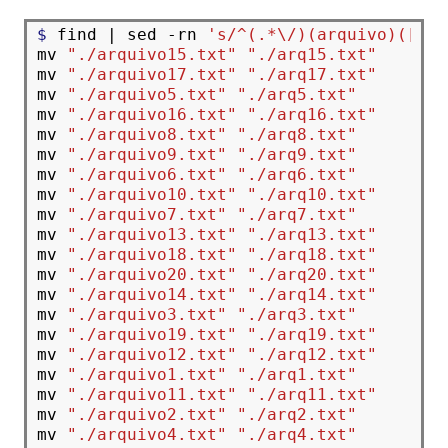
$ 
find | sed -rn 
's/^(.*\/)(arquivo)([^/]
mv 
"./arquivo15.txt"
"./arq15.txt"
mv 
"./arquivo17.txt"
"./arq17.txt"
mv 
"./arquivo5.txt"
"./arq5.txt"
mv 
"./arquivo16.txt"
"./arq16.txt"
mv 
"./arquivo8.txt"
"./arq8.txt"
mv 
"./arquivo9.txt"
"./arq9.txt"
mv 
"./arquivo6.txt"
"./arq6.txt"
mv 
"./arquivo10.txt"
"./arq10.txt"
mv 
"./arquivo7.txt"
"./arq7.txt"
mv 
"./arquivo13.txt"
"./arq13.txt"
mv 
"./arquivo18.txt"
"./arq18.txt"
mv 
"./arquivo20.txt"
"./arq20.txt"
mv 
"./arquivo14.txt"
"./arq14.txt"
mv 
"./arquivo3.txt"
"./arq3.txt"
mv 
"./arquivo19.txt"
"./arq19.txt"
mv 
"./arquivo12.txt"
"./arq12.txt"
mv 
"./arquivo1.txt"
"./arq1.txt"
mv 
"./arquivo11.txt"
"./arq11.txt"
mv 
"./arquivo2.txt"
"./arq2.txt"
mv 
"./arquivo4.txt"
"./arq4.txt"