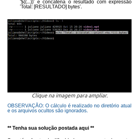
'$((...))' e concatena o resultado com expressão
'Total: [RESULTADO] bytes'.
Clique na imagem para ampliar.
OBSERVAÇÃO: O cálculo é realizado no diretório atual
e os arquivos ocultos são ignorados.
** Tenha sua solução postada aqui **