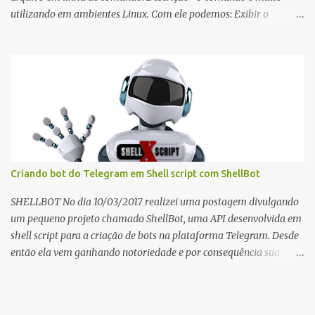
utilizando em ambientes Linux. Com ele podemos: Exibir o
conteúdo de arquivos de texto. Copiar o conteúdo do arquivo para
um novo documento. Anexar o conteúdo de um arquivo de texto ao
final de outro. Para mais informações consulte o manual: cat(1)
Criando bot do Telegram em Shell script com ShellBot
SHELLBOT No dia 10/03/2017 realizei uma postagem divulgando
um pequeno projeto chamado ShellBot, uma API desenvolvida em
shell script para a criação de bots na plataforma Telegram. Desde
então ela vem ganhando notoriedade e por consequência sua
utilização vem crescendo exponencialmente. Após essa data novas
atualizações foram disponibilizadas e algumas modificações
realizadas para melhor atender os requisitos de desempenho e