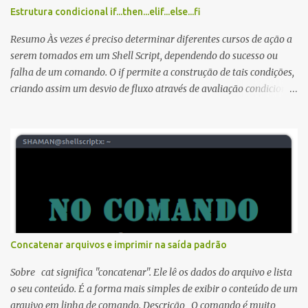
Estrutura condicional if...then...elif...else...fi
Resumo Às vezes é preciso determinar diferentes cursos de ação a
serem tomados em um Shell Script, dependendo do sucesso ou
falha de um comando. O if permite a construção de tais condições,
criando assim um desvio de fluxo através de avaliação condicional.
Estrutura do if: if...then...elif...else...fi Sintaxe: if [ TESTE ]; then
comandos-teste... elif [ SENAO-TESTE ]; then comandos-senao-
teste... else comandos-senao... fi A lista TESTE é executada, e se o
seu status de retorno é zero, a linha comandos-teste é executada,
senão a lista SENAO-TESTE é executada, e se o seu status de
retorno é zero, a linha comandos-senao-teste é executada, caso
contrário a linha comandos-senao é executada. O status de
retorno é o status de saída do último comando executando, ou zero
se nenhuma condição testada for verdadeira. O TESTE na maioria
Concatenar arquivos e imprimir na saída padrão
das vezes envolve testes de comparação numérica ou de cadeia,
mas também pode s...
Sobre cat significa "concatenar". Ele lê os dados do arquivo e lista
o seu conteúdo. É a forma mais simples de exibir o conteúdo de um
arquivo em linha de comando. Descrição O comando é muito