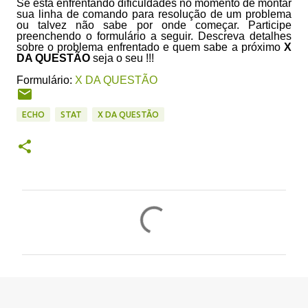
Se está enfrentando dificuldades no momento de montar
sua linha de comando para resolução de um problema
ou talvez não sabe por onde começar. Participe
preenchendo o formulário a seguir. Descreva detalhes
sobre o problema enfrentado e quem sabe a próximo
X
DA QUESTÃO
seja o seu !!!
Formulário:
X DA QUESTÃO
ECHO
STAT
X DA QUESTÃO
C
o
m
e
n