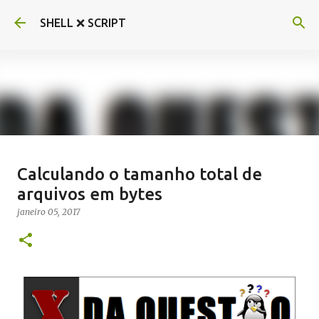
Pular para o conteúdo principal
SHELL ❌ SCRIPT
Criando bot do Telegram em Shell
Calculando o tamanho total de
script com ShellBot
arquivos em bytes
março 10, 2017
BOT
SHELLBOT
TELEGRAM
janeiro 05, 2017
9
Postagem em destaque