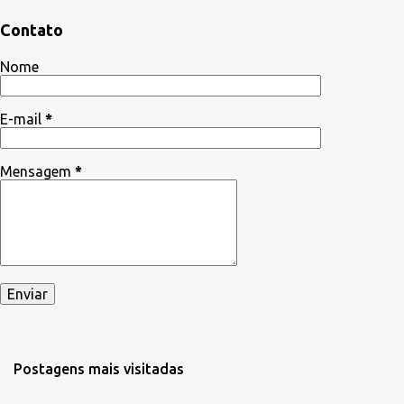
t
á
Contato
r
Nome
i
o
E-mail
*
s
Mensagem
*
Postagens mais visitadas