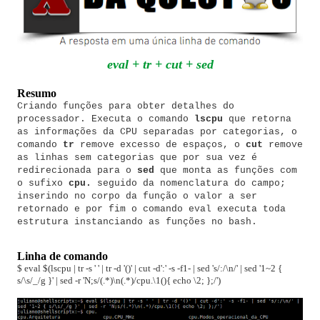
eval + tr + cut + sed
Resumo
Criando funções para obter detalhes do
processador. Executa o comando
lscpu
que retorna
as informações da CPU separadas por categorias, o
comando
tr
remove excesso de espaços, o
cut
remove
as linhas sem categorias que por sua vez é
redireciona
da
para o
sed
que monta as funções
com
o sufixo
cpu.
seguido da
nomenclatura do campo
;
inserindo no corpo da função o valor a ser
retornado e por fim o comando eval executa toda
estrutura instanciando as funções no bash.
Linha de comando
$ eval $(lscpu | tr -s ' ' | tr -d '()' | cut -d':' -s -f1- | sed 's/:/\n/' | sed '1~2 {
s/\s/_/g }' | sed -r 'N;s/(.*)\n(.*)/cpu.\1(){ echo \2; };/')