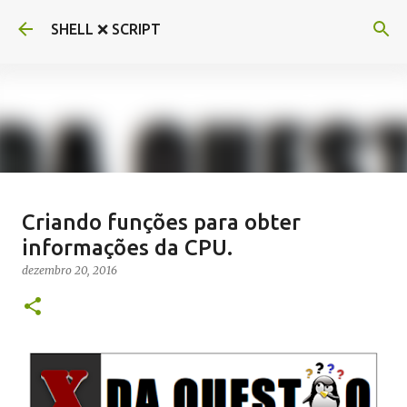
Pular para o conteúdo principal
SHELL ❌ SCRIPT
Criando bot do Telegram em Shell
Criando funções para obter
script com ShellBot
informações da CPU.
março 10, 2017
BOT
SHELLBOT
TELEGRAM
dezembro 20, 2016
9
Postagem em destaque