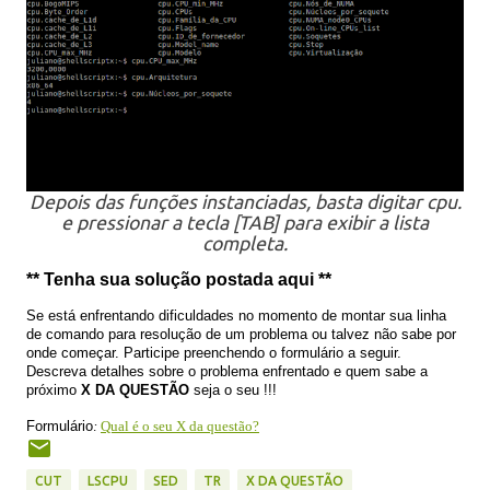
Depois das funções instanciadas, basta digitar cpu.
e pressionar a tecla [TAB] para exibir a lista
completa.
** Tenha sua solução postada aqui **
Se está enfrentando dificuldades no momento de montar sua linha
de comando para resolução de um problema ou talvez não sabe por
onde começar. Participe preenchendo o formulário a seguir.
Descreva detalhes sobre o problema enfrentado e quem sabe a
próximo
X DA QUESTÃO
seja o seu !!!
Formulário
:
Qual é o seu X da questão?
CUT
LSCPU
SED
TR
X DA QUESTÃO