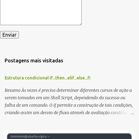
Postagens mais visitadas
Estrutura condicional if...then...elif...else...fi
Resumo Às vezes é preciso determinar diferentes cursos de ação a
serem tomados em um Shell Script, dependendo do sucesso ou
falha de um comando. O if permite a construção de tais condições,
criando assim um desvio de fluxo através de avaliação condicional.
Estrutura do if: if...then...elif...else...fi Sintaxe: if [ TESTE ]; then
comandos-teste... elif [ SENAO-TESTE ]; then comandos-senao-
teste... else comandos-senao... fi A lista TESTE é executada, e se o