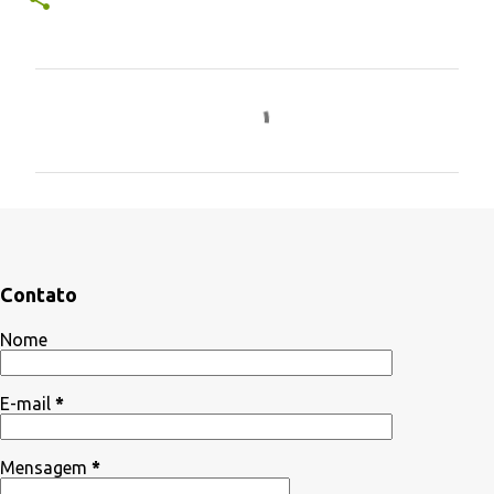
C
o
m
e
n
t
á
Contato
r
Nome
i
o
E-mail
*
s
Mensagem
*