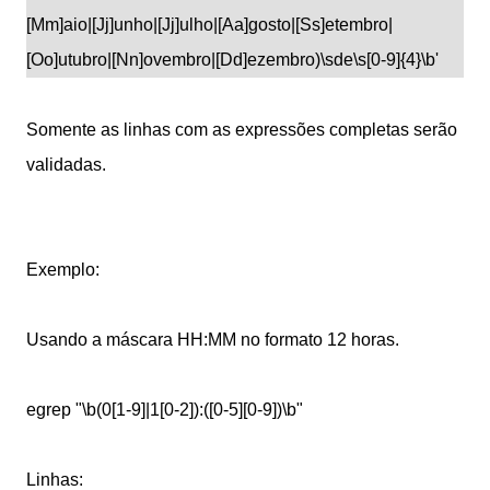
[Mm]aio|[Jj]unho|[Jj]ulho|[Aa]gosto|[Ss]etembro|
[Oo]utubro|[Nn]ovembro|[Dd]ezembro)\sde\s[0-9]{4}\b'
Somente as linhas com as expressões completas serão
validadas.
Exemplo:
Usando a máscara HH:MM no formato 12 horas.
egrep "\b(0[1-9]|1[0-2]):([0-5][0-9])\b"
Linhas: