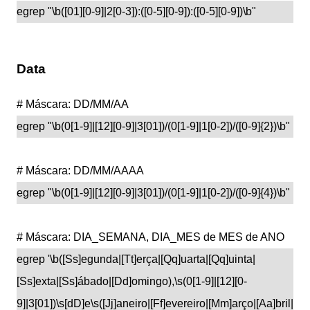
egrep "\b([01][0-9]|2[0-3]):([0-5][0-9]):([0-5][0-9])\b"
Data
# Máscara: DD/MM/AA
egrep "\b(0[1-9]|[12][0-9]|3[01])/(0[1-9]|1[0-2])/([0-9]{2})\b"
# Máscara: DD/MM/AAAA
egrep "\b(0[1-9]|[12][0-9]|3[01])/(0[1-9]|1[0-2])/([0-9]{4})\b"
# Máscara: DIA_SEMANA, DIA_MES de MES de ANO
egrep '\b([Ss]egunda|[Tt]erça|[Qq]uarta|[Qq]uinta|
[Ss]exta|[Ss]ábado|[Dd]omingo),\s(0[1-9]|[12][0-
9]|3[01])\s[dD]e\s([Jj]aneiro|[Ff]evereiro|[Mm]arço|[Aa]bril|