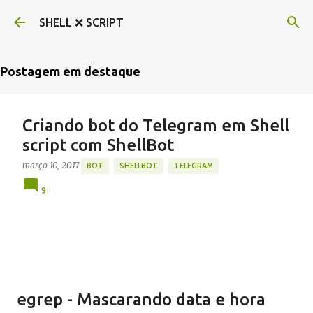
Pular para o conteúdo principal
SHELL ❌ SCRIPT
Postagem em destaque
Criando bot do Telegram em Shell
script com ShellBot
março 10, 2017
BOT
SHELLBOT
TELEGRAM
9
egrep - Mascarando data e hora