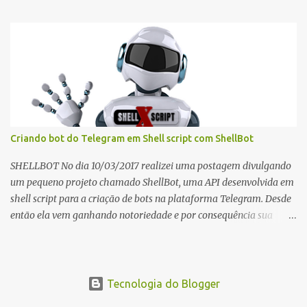
um novo documento. Anexar o conteúdo de um arquivo de texto ao
final de outro. Para mais informações consulte o manual: cat(1)
Criando bot do Telegram em Shell script com ShellBot
SHELLBOT No dia 10/03/2017 realizei uma postagem divulgando
um pequeno projeto chamado ShellBot, uma API desenvolvida em
shell script para a criação de bots na plataforma Telegram. Desde
então ela vem ganhando notoriedade e por consequência sua
utilização vem crescendo exponencialmente. Após essa data novas
atualizações foram disponibilizadas e algumas modificações
realizadas para melhor atender os requisitos de desempenho e
estabilidade do script. Uma atualização ocorrida na versão 3.8
Tecnologia do Blogger
adicionava o suporte a criação de Threads, melhorando o