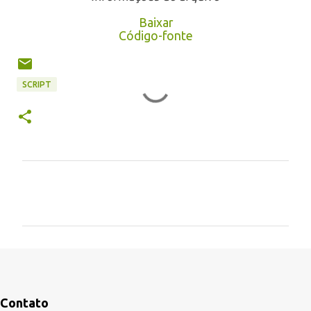
Baixar
Código-fonte
SCRIPT
C
o
m
e
n
t
á
Contato