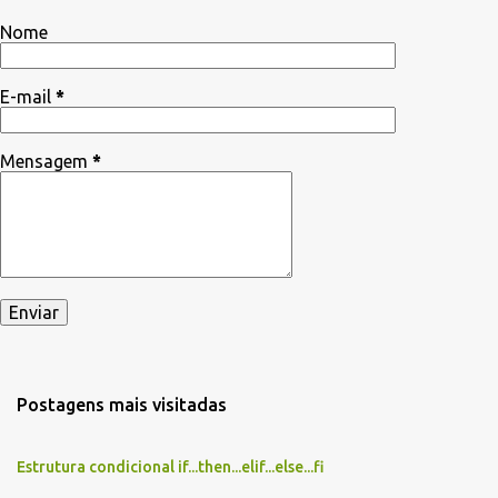
r
Nome
i
o
E-mail
*
s
Mensagem
*
Postagens mais visitadas
Estrutura condicional if...then...elif...else...fi