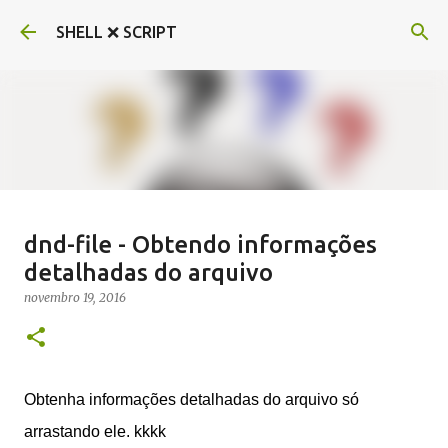
Pular para o conteúdo principal
SHELL ❌ SCRIPT
Criando bot do Telegram em Shell
dnd-file - Obtendo informações
script com ShellBot
detalhadas do arquivo
março 10, 2017
BOT
SHELLBOT
TELEGRAM
novembro 19, 2016
9
Postagem em destaque
Obtenha informações detalhadas do arquivo só
arrastando ele. kkkk