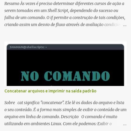
Resumo Às vezes é preciso determinar diferentes cursos de ação a
serem tomados em um Shell Script, dependendo do sucesso ou
falha de um comando. O if permite a construção de tais condições,
criando assim um desvio de fluxo através de avaliação condicional.
Estrutura do if: if...then...elif...else...fi Sintaxe: if [ TESTE ]; then
comandos-teste... elif [ SENAO-TESTE ]; then comandos-senao-
teste... else comandos-senao... fi A lista TESTE é executada, e se o
seu status de retorno é zero, a linha comandos-teste é executada,
senão a lista SENAO-TESTE é executada, e se o seu status de
retorno é zero, a linha comandos-senao-teste é executada, caso
contrário a linha comandos-senao é executada. O status de
retorno é o status de saída do último comando executando, ou zero
se nenhuma condição testada for verdadeira. O TESTE na maioria
Concatenar arquivos e imprimir na saída padrão
das vezes envolve testes de comparação numérica ou de cadeia,
mas também pode s...
Sobre cat significa "concatenar". Ele lê os dados do arquivo e lista
o seu conteúdo. É a forma mais simples de exibir o conteúdo de um
arquivo em linha de comando. Descrição O comando é muito
utilizando em ambientes Linux. Com ele podemos: Exibir o
conteúdo de arquivos de texto. Copiar o conteúdo do arquivo para